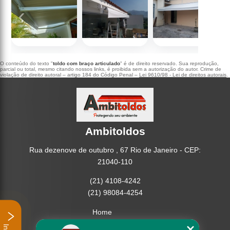
‹
›
O conteúdo do texto "
toldo com braço articulado
" é de direito reservado. Sua reprodução,
parcial ou total, mesmo citando nossos links, é proibida sem a autorização do autor. Crime de
violação de direito autoral – artigo 184 do Código Penal –
Lei 9610/98 - Lei de direitos autorais
.
Ambitoldos
Rua dezenove de outubro , 67 Rio de Janeiro - CEP:
21040-110
(21) 4108-4242
(21) 98084-4254
Home
Empresa