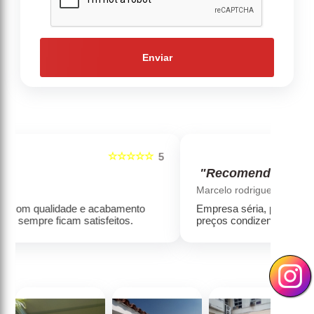
Enviar
☆☆☆☆☆
5
5
"Recomendo!!!"
‹
›
Marcelo rodrigues henrique
Empresa séria, produtos de alta qualidade, com
preços condizentes com a qualidade.