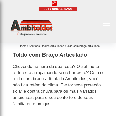
21)
4108-4242
(21)
98084-4254
(21)
4108-4242
Home
Serviços
toldos articulados
toldo com braço articulado
Toldo com Braço Articulado
Chovendo na hora da sua festa? O sol muito
forte está atrapalhando seu churrasco? Com o
toldo com braço articulado Ambitoldos, você
não fica refém do clima. Ele fornece proteção
solar e contra chuva para os mais variados
ambientes, para o seu conforto e de seus
familiares e amigos.