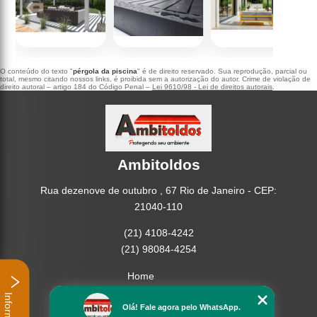
‹
›
O conteúdo do texto "
pérgola da piscina
" é de direito reservado. Sua reprodução, parcial ou
total, mesmo citando nossos links, é proibida sem a autorização do autor. Crime de violação de
direito autoral – artigo 184 do Código Penal –
Lei 9610/98 - Lei de direitos autorais
.
Ambitoldos
Rua dezenove de outubro , 67 Rio de Janeiro - CEP:
21040-110
(21) 4108-4242
(21) 98084-4254
Home
Empresa
Olá! Fale agora pelo WhatsApp.
Missão