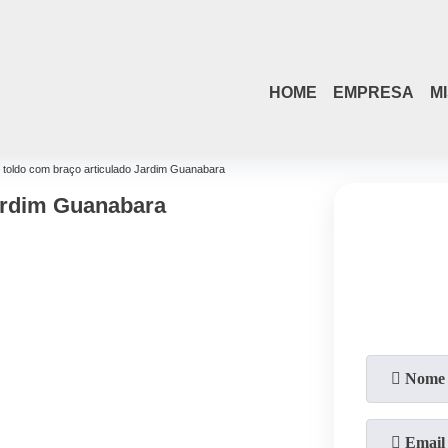
(21)
4108-4242
(21)
98084-4254
HOME
EMPRESA
M
toldo com braço articulado Jardim Guanabara
ardim Guanabara