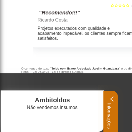
☆☆☆☆☆
☆☆☆☆☆
5
"Recomendo!!!"
Marcelo rodrigues henrique
e e
Empresa séria, produtos de alta qualidade,
s sempre ficam
com preços condizentes com a qualidade.
O conteúdo do texto "
Toldo com Braço Articulado Jardim Guanabara
" é de di
Penal –
Lei 9610/98 - Lei de direitos autorais
.
Ambitoldos
Informações
Não vendemos insumos