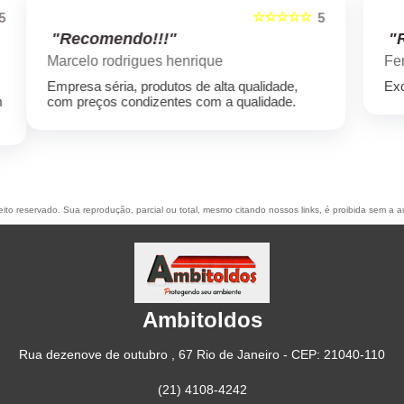
☆☆☆☆☆
5
5
"Recomendo!!!"
Fernando Zambelli
Excelente atendimento e bons profissionais
reito reservado. Sua reprodução, parcial ou total, mesmo citando nossos links, é proibida sem a a
Ambitoldos
Rua dezenove de outubro , 67 Rio de Janeiro - CEP: 21040-110
(21) 4108-4242