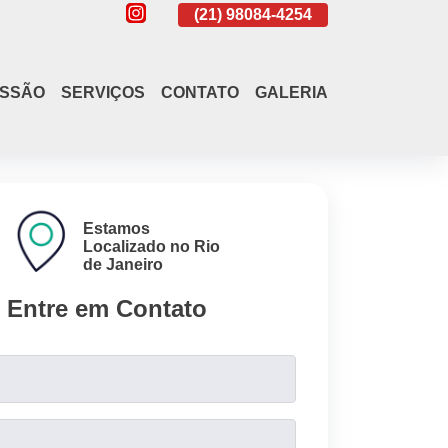
(21)
4108-4242
(21)
98084-4254
(21)
4108-4242
ISSÃO
SERVIÇOS
CONTATO
GALERIA
Estamos
Localizado no Rio
de Janeiro
Entre em Contato