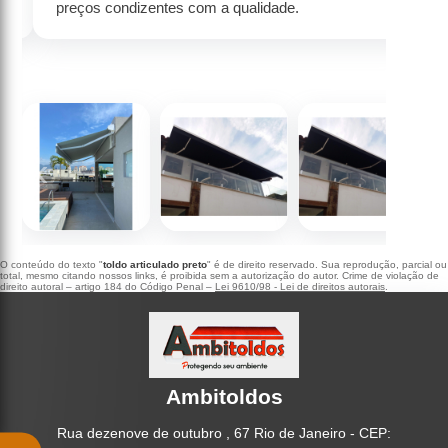
preços condizentes com a qualidade.
‹
›
O conteúdo do texto "
toldo articulado preto
" é de direito reservado. Sua reprodução, parcial ou
total, mesmo citando nossos links, é proibida sem a autorização do autor. Crime de violação de
direito autoral – artigo 184 do Código Penal –
Lei 9610/98 - Lei de direitos autorais
.
Ambitoldos
Rua dezenove de outubro , 67 Rio de Janeiro - CEP: