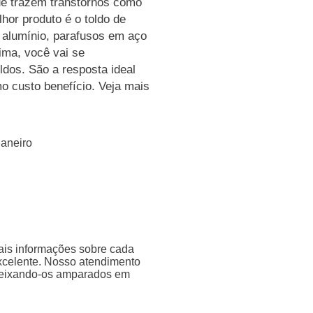
ue trazem transtornos como
hor produto é o toldo de
m alumínio, parafusos em aço
lima, você vai se
ldos. São a resposta ideal
 custo benefício. Veja mais
Janeiro
ais informações sobre cada
xcelente. Nosso atendimento
 deixando-os amparados em