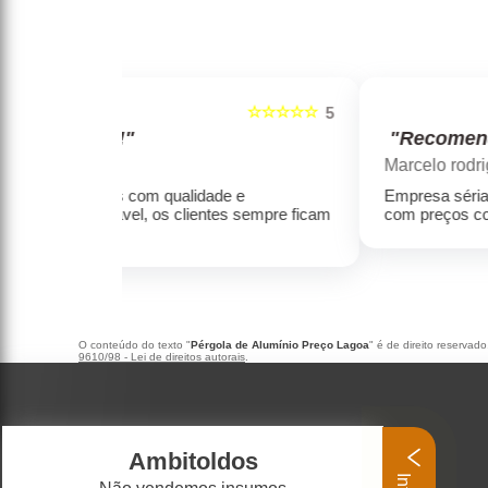
☆☆☆☆☆
☆☆☆☆☆
5
"Recomendo!!!"
Marcelo rodrigues henrique
e e
Empresa séria, produtos de alta qualidade,
s sempre ficam
com preços condizentes com a qualidade.
O conteúdo do texto "
Pérgola de Alumínio Preço Lagoa
" é de direito reservad
9610/98 - Lei de direitos autorais
.
Ambitoldos