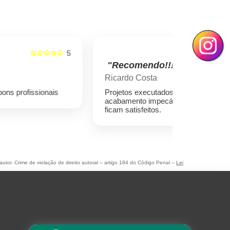
☆☆☆☆☆
5
"Recomendo!!!"
"Recome
Ricardo Costa
Marcelo ro
Projetos executados com qualidade e
Empresa sér
acabamento impecável, os clientes sempre
preços cond
ficam satisfeitos.
autor. Crime de violação de direito autoral – artigo 184 do Código Penal –
Lei