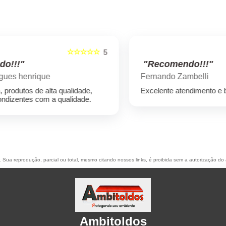
☆☆☆☆☆
5
5
"Recomendo!!!"
Fernando Zambelli
Excelente atendimento e bons profissionais
o. Sua reprodução, parcial ou total, mesmo citando nossos links, é proibida sem a autorização do 
Ambitoldos