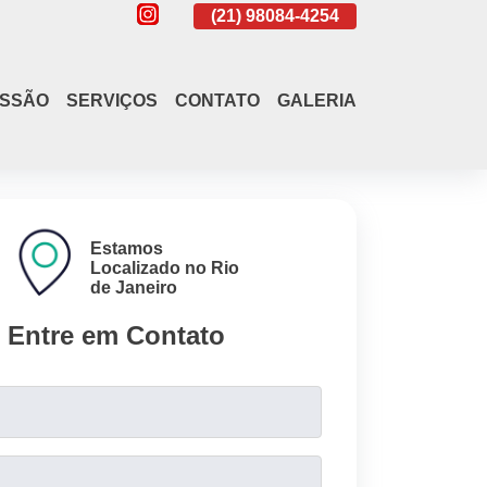
(21)
4108-4242
(21)
98084-4254
(21)
4108-4
ISSÃO
SERVIÇOS
CONTATO
GALERIA
Estamos
Localizado no Rio
de Janeiro
Entre em Contato