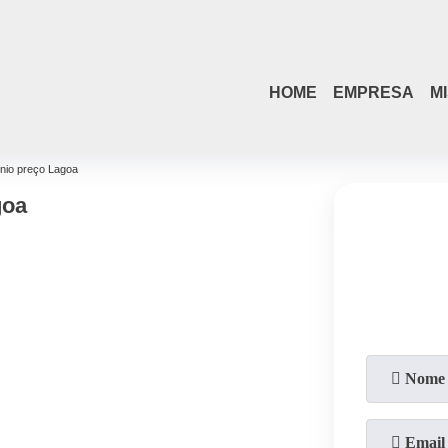
HOME
EMPRESA
M
ínio preço Lagoa
goa