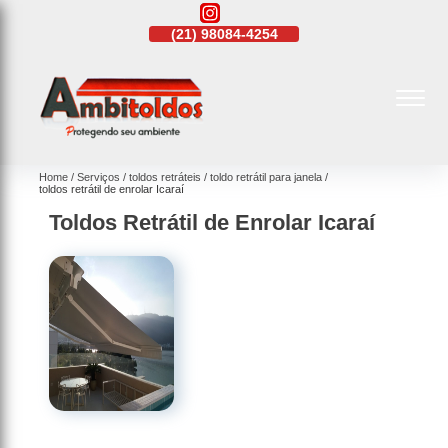
21)
4108-4242
(21)
98084-4254
(21)
4108-4242
Home
Serviços
toldos retráteis
toldo retrátil para janela
toldos retrátil de enrolar Icaraí
Toldos Retrátil de Enrolar Icaraí