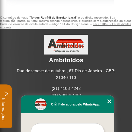
O conteúdo do texto "
Toldos Retrátil de Enrolar Icaraí
" é de direito reservado. Sua
reprodução, parcial ou total, mesmo citando nossos links, é proibida sem a autorização do autor.
Crime de violação de direito autoral – artigo 184 do Código Penal –
Lei 9610/98 - Lei de direitos
autorais
.
Ambitoldos
Rua dezenove de outubro , 67 Rio de Janeiro - CEP:
21040-110
(21) 4108-4242
(21) 98084-4254
Informações
Olá! Fale agora pelo WhatsApp.
Home
Empresa
Missão
Serviços