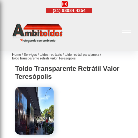
21)
4108-4242
(21)
98084-4254
(21)
4108-4242
Home
Serviços
toldos retráteis
toldo retrátil para janela
toldo transparente retrátil valor Teresópolis
Toldo Transparente Retrátil Valor
Teresópolis