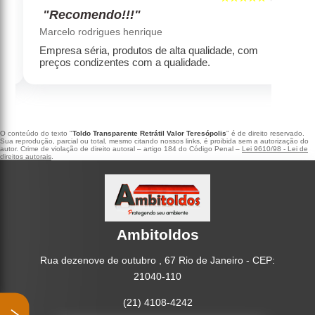
"Recomendo!!!"
‹
›
Marcelo rodrigues henrique
Empresa séria, produtos de alta qualidade, com
preços condizentes com a qualidade.
O conteúdo do texto "
Toldo Transparente Retrátil Valor Teresópolis
" é de direito reservado.
Sua reprodução, parcial ou total, mesmo citando nossos links, é proibida sem a autorização do
autor. Crime de violação de direito autoral – artigo 184 do Código Penal –
Lei 9610/98 - Lei de
direitos autorais
.
Ambitoldos
Rua dezenove de outubro , 67 Rio de Janeiro - CEP:
21040-110
(21) 4108-4242