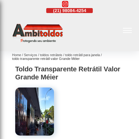
21)
4108-4242
(21)
98084-4254
(21)
4108-4242
Home
Serviços
toldos retráteis
toldo retrátil para janela
toldo transparente retrátil valor Grande Méier
Toldo Transparente Retrátil Valor
Grande Méier