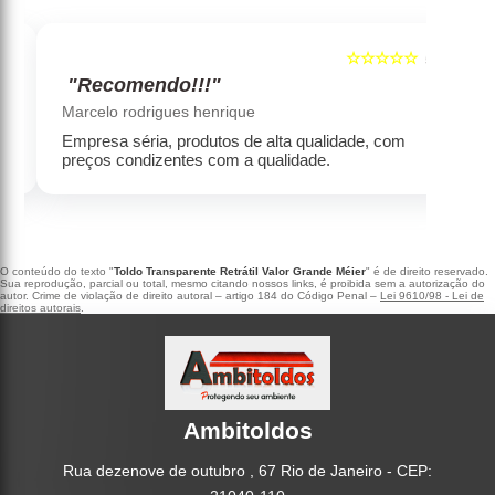
☆☆☆☆☆
5
5
"Recomendo!!!"
‹
›
Marcelo rodrigues henrique
Empresa séria, produtos de alta qualidade, com
preços condizentes com a qualidade.
O conteúdo do texto "
Toldo Transparente Retrátil Valor Grande Méier
" é de direito reservado.
Sua reprodução, parcial ou total, mesmo citando nossos links, é proibida sem a autorização do
autor. Crime de violação de direito autoral – artigo 184 do Código Penal –
Lei 9610/98 - Lei de
direitos autorais
.
Ambitoldos
Rua dezenove de outubro , 67 Rio de Janeiro - CEP: