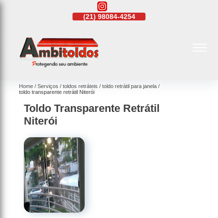
21)
4108-4242
(21)
98084-4254
(21)
4108-4242
Home
Serviços
toldos retráteis
toldo retrátil para janela
toldo transparente retrátil Niterói
Toldo Transparente Retrátil
Niterói