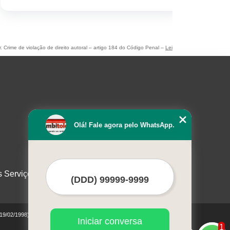
r. Crime de violação de direito autoral – artigo 184 do Código Penal –
Lei
Olá! Fale agora pelo WhatsApp.
s Serviços
 19/02/1998)
Iniciar conversa
1