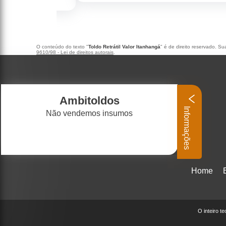
O conteúdo do texto "
Toldo Retrátil Valor Itanhangá
" é de direito reservado. Su
9610/98 - Lei de direitos autorais
.
Ambitoldos
Informações
Não vendemos insumos
Home
O inteiro t