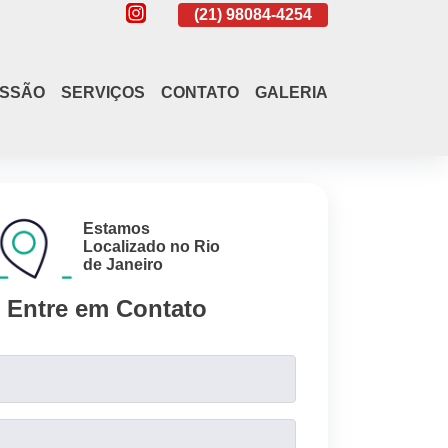
(21)
4108-4242
(21)
98084-4254
(21)
4108-4
ISSÃO
SERVIÇOS
CONTATO
GALERIA
Estamos
Localizado no Rio
de Janeiro
Entre em Contato