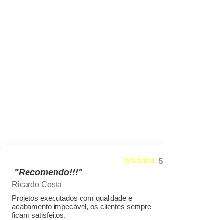
☆☆☆☆☆
5
"Recomendo!!!"
"Recome
Ricardo Costa
Marcelo ro
Projetos executados com qualidade e
Empresa sér
acabamento impecável, os clientes sempre
preços cond
ficam satisfeitos.