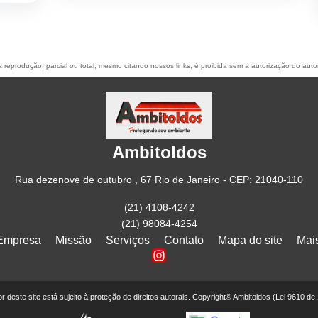
a reprodução, parcial ou total, mesmo citando nossos links, é proibida sem a autorização do auto
Ambitoldos
Rua dezenove de outubro , 67 Rio de Janeiro - CEP: 21040-110
(21) 4108-4242
(21) 98084-4254
Empresa
Missão
Serviços
Contato
Mapa do site
Mai
eor deste site está sujeito à proteção de direitos autorais. Copyright© Ambitoldos (Lei 9610 de