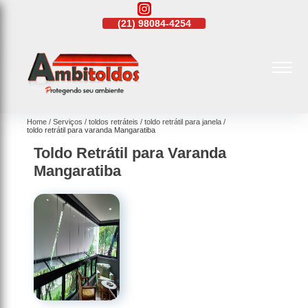
21)
4108-4242
(21)
98084-4254
(21)
4108-4242
Home
Serviços
toldos retráteis
toldo retrátil para janela
toldo retrátil para varanda Mangaratiba
Toldo Retrátil para Varanda
Mangaratiba