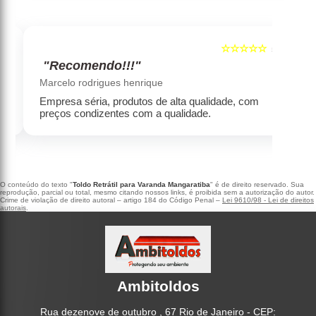
☆☆☆☆☆
5
5
"Recomendo!!!"
‹
›
Marcelo rodrigues henrique
Empresa séria, produtos de alta qualidade, com
preços condizentes com a qualidade.
O conteúdo do texto "
Toldo Retrátil para Varanda Mangaratiba
" é de direito reservado. Sua
reprodução, parcial ou total, mesmo citando nossos links, é proibida sem a autorização do autor.
Crime de violação de direito autoral – artigo 184 do Código Penal –
Lei 9610/98 - Lei de direitos
autorais
.
Ambitoldos
Rua dezenove de outubro , 67 Rio de Janeiro - CEP: