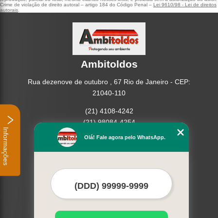
Crime de violação de direito autoral – artigo 184 do Código Penal –
Lei 9610/98 - Lei de direitos
autorais
.
Ambitoldos
Rua dezenove de outubro , 67 Rio de Janeiro - CEP:
21040-110
(21) 4108-4242
(21) 98084-4254
Informações
Olá! Fale agora pelo WhatsApp.
Home
Empresa
Missão
Serviços
Contato
Mapa do site
Mais Serviços