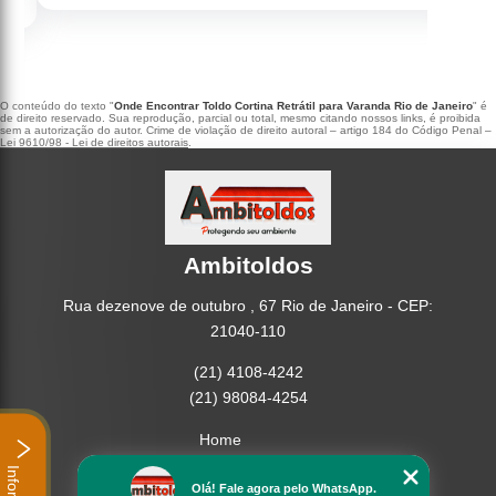
O conteúdo do texto "
Onde Encontrar Toldo Cortina Retrátil para Varanda Rio de Janeiro
" é
de direito reservado. Sua reprodução, parcial ou total, mesmo citando nossos links, é proibida
sem a autorização do autor. Crime de violação de direito autoral – artigo 184 do Código Penal –
Lei 9610/98 - Lei de direitos autorais
.
Ambitoldos
Rua dezenove de outubro , 67 Rio de Janeiro - CEP:
21040-110
(21) 4108-4242
(21) 98084-4254
Home
Empresa
Missão
Olá! Fale agora pelo WhatsApp.