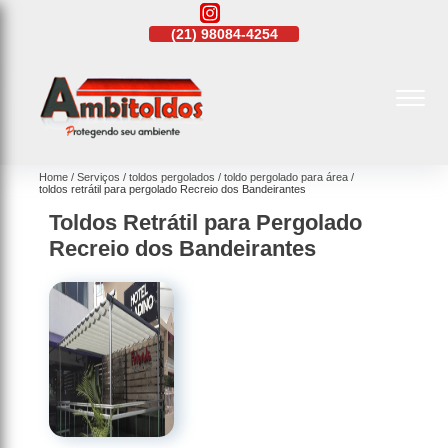
21)
4108-4242
(21)
98084-4254
(21)
4108-4242
Home
Serviços
toldos pergolados
toldo pergolado para área
toldos retrátil para pergolado Recreio dos Bandeirantes
Toldos Retrátil para Pergolado
Recreio dos Bandeirantes