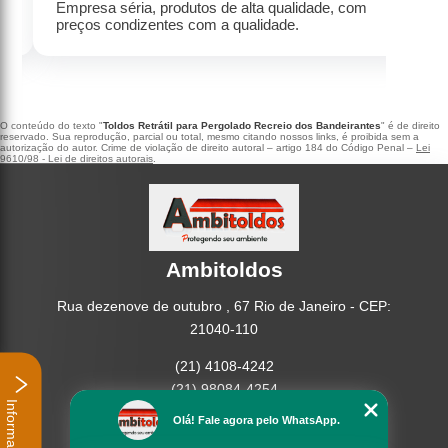
Empresa séria, produtos de alta qualidade, com
preços condizentes com a qualidade.
O conteúdo do texto "
Toldos Retrátil para Pergolado Recreio dos Bandeirantes
" é de direito
reservado. Sua reprodução, parcial ou total, mesmo citando nossos links, é proibida sem a
autorização do autor. Crime de violação de direito autoral – artigo 184 do Código Penal –
Lei
9610/98 - Lei de direitos autorais
.
Ambitoldos
Rua dezenove de outubro , 67 Rio de Janeiro - CEP:
21040-110
(21) 4108-4242
(21) 98084-4254
Informações
Olá! Fale agora pelo WhatsApp.
Home