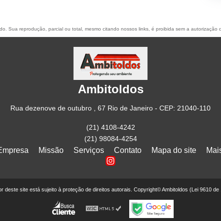
vado. Sua reprodução, parcial ou total, mesmo citando nossos links, é proibida sem a autorização 
Ambitoldos
Rua dezenove de outubro , 67 Rio de Janeiro - CEP: 21040-110
(21) 4108-4242
(21) 98084-4254
Empresa
Missão
Serviços
Contato
Mapa do site
Mai
eor deste site está sujeito à proteção de direitos autorais. Copyright© Ambitoldos (Lei 9610 de