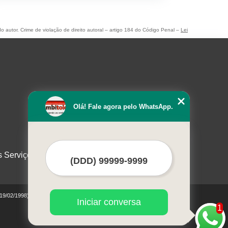
do autor. Crime de violação de direito autoral – artigo 184 do Código Penal –
Lei
Olá! Fale agora pelo WhatsApp.
s Serviços
 19/02/1998)
Iniciar conversa
1