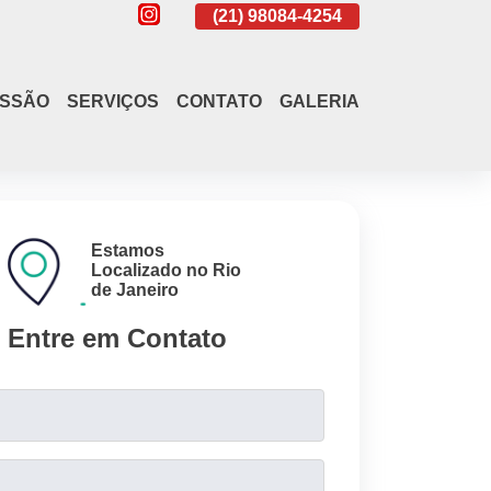
(21)
4108-4242
(21)
98084-4254
(21)
4108-4
ISSÃO
SERVIÇOS
CONTATO
GALERIA
Estamos
Localizado no Rio
de Janeiro
Entre em Contato