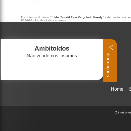
O conteúdo do texto "
Toldo Retrátil Tipo Pergolado Paraty
" é de direito reser
9610/98 - Lei de direitos autorais
.
Ambitoldos
Informações
Não vendemos insumos
Home
O inteiro t