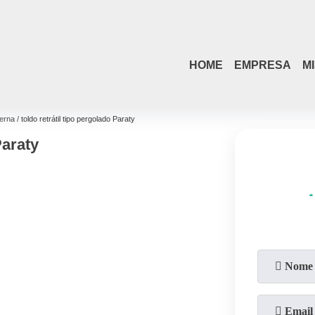
HOME
EMPRESA
M
terna
toldo retrátil tipo pergolado Paraty
Paraty