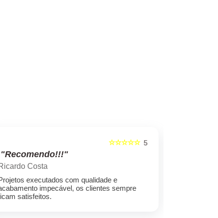
☆☆☆☆☆
5
"Recomendo!!!"
"Recome
Ricardo Costa
Marcelo ro
Projetos executados com qualidade e
Empresa sér
acabamento impecável, os clientes sempre
preços cond
ficam satisfeitos.