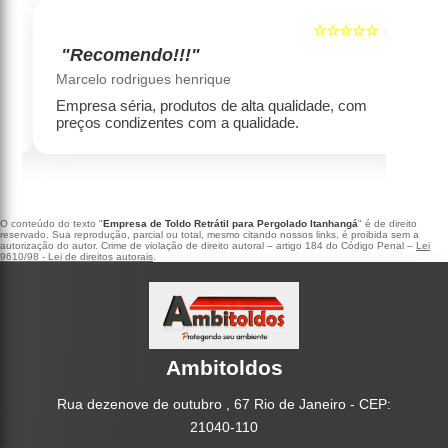
☆☆☆☆☆
5
5
"Recomendo!!!"
‹
›
Marcelo rodrigues henrique
Empresa séria, produtos de alta qualidade, com
preços condizentes com a qualidade.
O conteúdo do texto "
Empresa de Toldo Retrátil para Pergolado Itanhangá
" é de direito
reservado. Sua reprodução, parcial ou total, mesmo citando nossos links, é proibida sem a
autorização do autor. Crime de violação de direito autoral – artigo 184 do Código Penal –
Lei
9610/98 - Lei de direitos autorais
.
Ambitoldos
Rua dezenove de outubro , 67 Rio de Janeiro - CEP:
21040-110