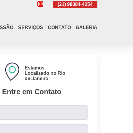
(21)
4108-4242
(21)
98084-4254
(21)
4108-4
ISSÃO
SERVIÇOS
CONTATO
GALERIA
Estamos
Localizado no Rio
de Janeiro
Entre em Contato