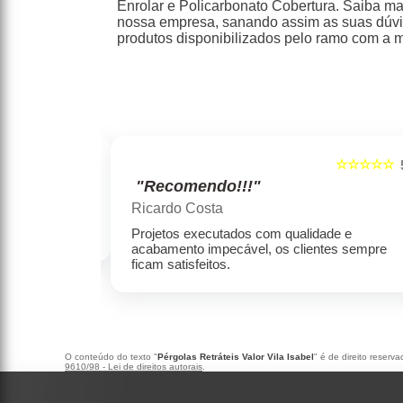
Enrolar e Policarbonato Cobertura. Saiba m
nossa empresa, sanando assim as suas dúvi
produtos disponibilizados pelo ramo com a 
☆☆☆☆☆
☆☆☆☆☆
5
"Recomendo!!!"
Marcelo rodrigues henrique
e e
Empresa séria, produtos de alta qualidade,
s sempre ficam
com preços condizentes com a qualidade.
O conteúdo do texto "
Pérgolas Retráteis Valor Vila Isabel
" é de direito reserv
9610/98 - Lei de direitos autorais
.