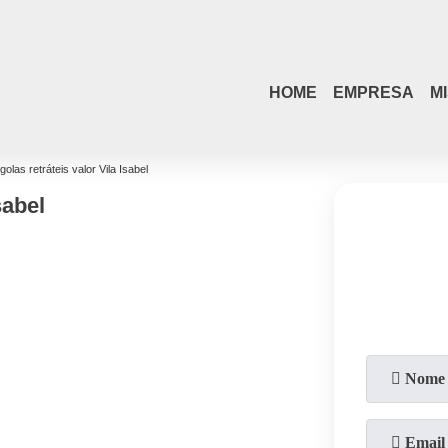
HOME
EMPRESA
M
golas retráteis valor Vila Isabel
sabel