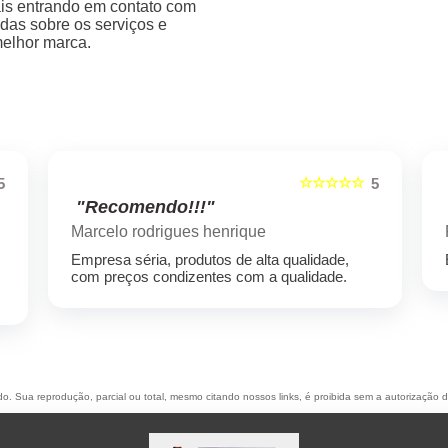
ais entrando em contato com
das sobre os serviços e
melhor marca.
☆☆☆☆☆
5
5
"Recomendo!!!"
Fernando Zambelli
Excelente atendimento e bons profissionais
ado. Sua reprodução, parcial ou total, mesmo citando nossos links, é proibida sem a autorização 