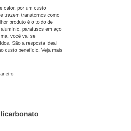
e calor, por um custo
ue trazem transtornos como
hor produto é o toldo de
m alumínio, parafusos em aço
lima, você vai se
ldos. São a resposta ideal
 custo benefício. Veja mais
Janeiro
licarbonato