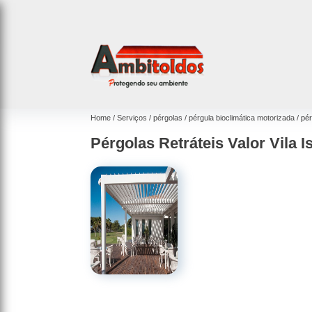
Home
Serviços
pérgolas
pérgula bioclimática motorizada
pér
Pérgolas Retráteis Valor Vila I