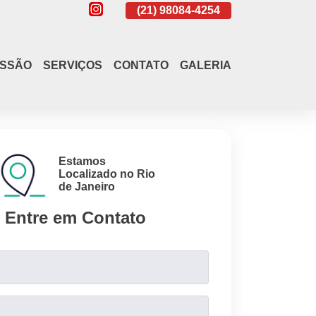
(21)
4108-4242
(21)
98084-4254
(21)
4108-4
ISSÃO
SERVIÇOS
CONTATO
GALERIA
Estamos
Localizado no Rio
de Janeiro
Entre em Contato