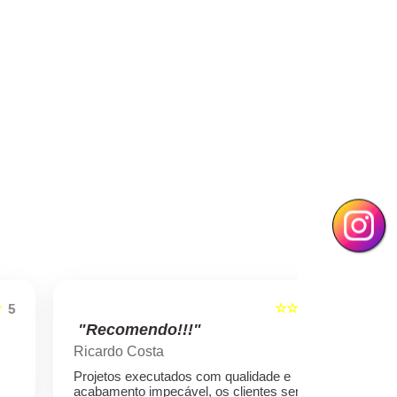
☆☆☆☆☆
5
"Recomendo!!!"
"Recome
Ricardo Costa
Marcelo ro
Projetos executados com qualidade e
Empresa sér
acabamento impecável, os clientes sempre
preços cond