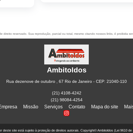
de direito reservado. Sua reprodução, parcial ou total, mesmo citando nossos links, é proibida se
Ambitoldos
Rua dezenove de outubro , 67 Rio de Janeiro - CEP: 21040-110
(21) 4108-4242
(21) 98084-4254
Empresa
Missão
Serviços
Contato
Mapa do site
Mai
eor deste site está sujeito à proteção de direitos autorais. Copyright© Ambitoldos (Lei 9610 de