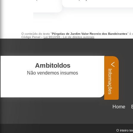
O conteúdo do texto "
Pérgolas de Jardim Valor Recreio dos Bandeirantes
" é 
Código Penal –
Lei 9610/98 - Lei de direitos autorais
.
Ambitoldos
Informações
Não vendemos insumos
Home
O inteiro t