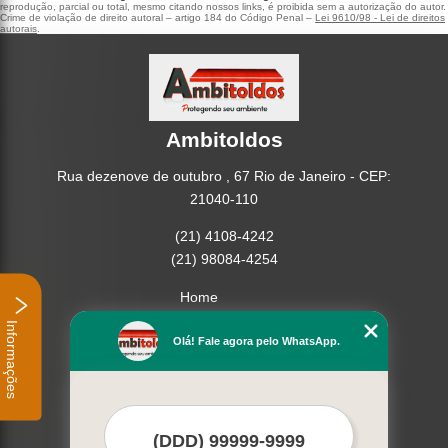
reprodução, parcial ou total, mesmo citando nossos links, é proibida sem a autorização do autor.
Crime de violação de direito autoral – artigo 184 do Código Penal –
Lei 9610/98 - Lei de direitos
autorais
.
Ambitoldos
Rua dezenove de outubro , 67 Rio de Janeiro - CEP:
21040-110
(21) 4108-4242
(21) 98084-4254
Home
Empresa
Informações
Missão
Olá! Fale agora pelo WhatsApp.
Serviços
Contato
Mapa do site
Mais Serviços