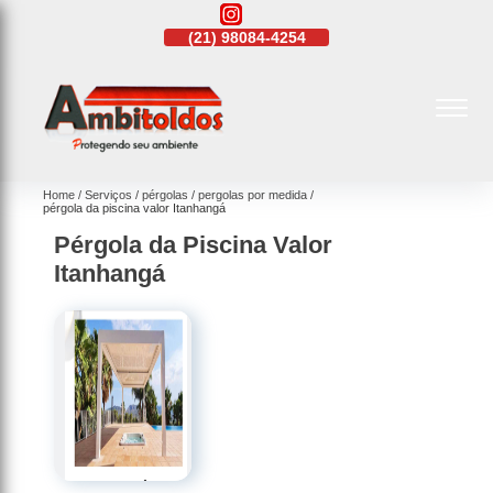
21)
4108-4242
(21)
98084-4254
(21)
4108-4242
Home
Serviços
pérgolas
pergolas por medida
pérgola da piscina valor Itanhangá
Pérgola da Piscina Valor
Itanhangá