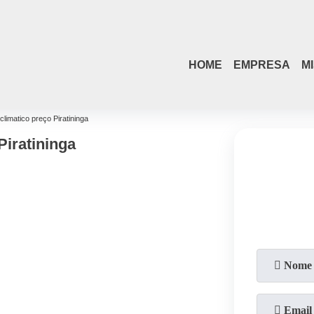
(21)
4108-4242
(21)
98084-4254
HOME
EMPRESA
M
climatico preço Piratininga
Piratininga