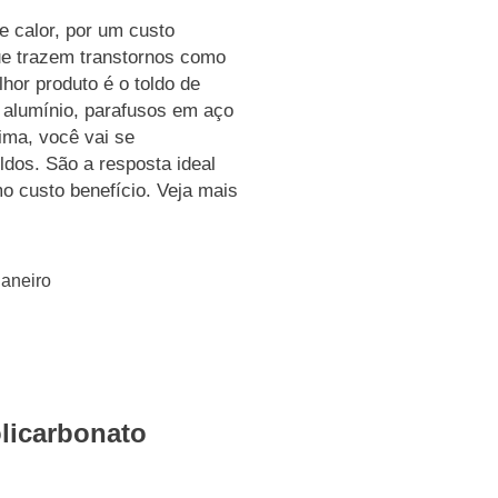
e calor, por um custo
ue trazem transtornos como
hor produto é o toldo de
m alumínio, parafusos em aço
lima, você vai se
ldos. São a resposta ideal
 custo benefício. Veja mais
Janeiro
licarbonato