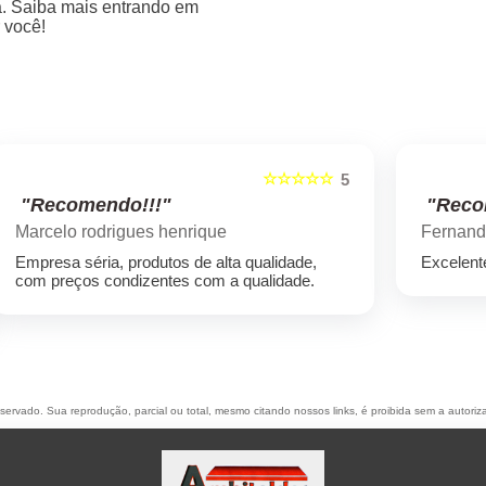
ra. Saiba mais entrando em
 você!
☆☆☆☆☆
5
5
"Recomendo!!!"
Fernando Zambelli
Excelente atendimento e bons profissionais
reservado. Sua reprodução, parcial ou total, mesmo citando nossos links, é proibida sem a autoriz