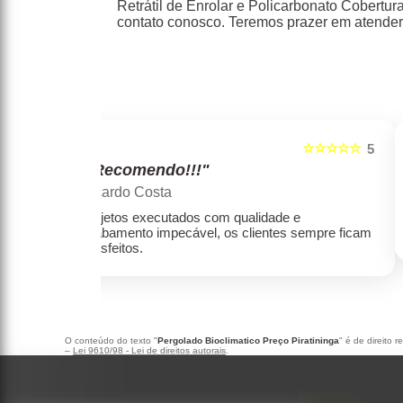
Retrátil de Enrolar e Policarbonato Cobertu
contato conosco. Teremos prazer em atender
☆☆☆☆☆
☆☆☆☆☆
5
"Recomendo!!!"
Marcelo rodrigues henrique
e e
Empresa séria, produtos de alta qualidade,
s sempre ficam
com preços condizentes com a qualidade.
O conteúdo do texto "
Pergolado Bioclimatico Preço Piratininga
" é de direito 
–
Lei 9610/98 - Lei de direitos autorais
.