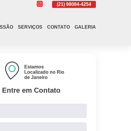
(21)
4108-4242
(21)
98084-4254
(21)
4108-4242
ISSÃO
SERVIÇOS
CONTATO
GALERIA
Estamos
Localizado no Rio
de Janeiro
Entre em Contato