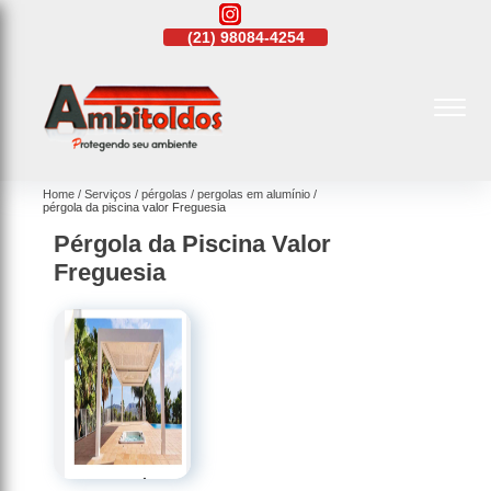
21)
4108-4242
(21)
98084-4254
(21)
4108-4242
Home
Serviços
pérgolas
pergolas em alumínio
pérgola da piscina valor Freguesia
Pérgola da Piscina Valor
Freguesia