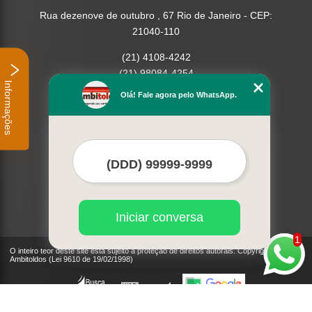
Rua dezenove de outubro , 67 Rio de Janeiro - CEP:
21040-110
(21) 4108-4242
(21) 98084-4254
Informações
Olá! Fale agora pelo WhatsApp.
Home
Empresa
Missão
Serviços
Contato
Mapa do site
Mais Serviços
Iniciar conversa
1
O inteiro teor deste site está sujeito à proteção de direitos autorais. Copyright©
Ambitoldos (Lei 9610 de 19/02/1998)