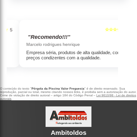
☆☆☆☆☆
5
5
"Recomendo!!!"
‹
›
Marcelo rodrigues henrique
Empresa séria, produtos de alta qualidade, com
preços condizentes com a qualidade.
O conteúdo do texto "
Pérgola da Piscina Valor Freguesia
" é de direito reservado. Sua
reprodução, parcial ou total, mesmo citando nossos links, é proibida sem a autorização do autor.
Crime de violação de direito autoral – artigo 184 do Código Penal –
Lei 9610/98 - Lei de direitos
autorais
.
Ambitoldos