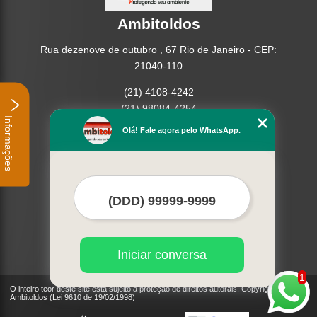
Ambitoldos
Rua dezenove de outubro , 67 Rio de Janeiro - CEP:
21040-110
(21) 4108-4242
(21) 98084-4254
Informações
Olá! Fale agora pelo WhatsApp.
Home
Empresa
Missão
Serviços
Contato
Mapa do site
Mais Serviços
Iniciar conversa
1
O inteiro teor deste site está sujeito à proteção de direitos autorais. Copyright©
Ambitoldos (Lei 9610 de 19/02/1998)