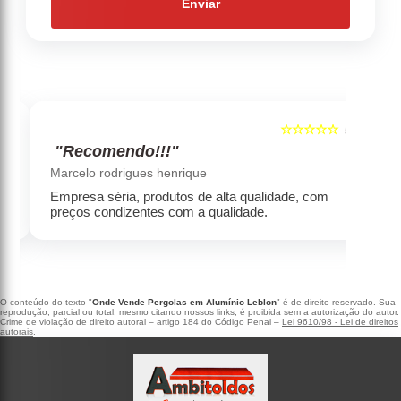
Enviar
☆☆☆☆☆
5
5
"Recomendo!!!"
‹
›
Marcelo rodrigues henrique
Empresa séria, produtos de alta qualidade, com
preços condizentes com a qualidade.
O conteúdo do texto "
Onde Vende Pergolas em Alumínio Leblon
" é de direito reservado. Sua
reprodução, parcial ou total, mesmo citando nossos links, é proibida sem a autorização do autor.
Crime de violação de direito autoral – artigo 184 do Código Penal –
Lei 9610/98 - Lei de direitos
autorais
.