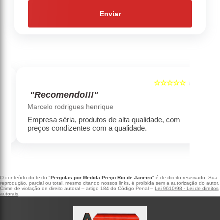
Enviar
☆☆☆☆☆
5
5
"Recomendo!!!"
‹
›
Marcelo rodrigues henrique
Empresa séria, produtos de alta qualidade, com
preços condizentes com a qualidade.
O conteúdo do texto "
Pergolas por Medida Preço Rio de Janeiro
" é de direito reservado. Sua
reprodução, parcial ou total, mesmo citando nossos links, é proibida sem a autorização do autor.
Crime de violação de direito autoral – artigo 184 do Código Penal –
Lei 9610/98 - Lei de direitos
autorais
.