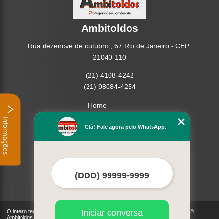
Ambitoldos
Rua dezenove de outubro , 67 Rio de Janeiro - CEP:
21040-110
(21) 4108-4242
(21) 98084-4254
Home
Empresa
Informações
Missão
Olá! Fale agora pelo WhatsApp.
Serviços
Contato
Mapa do site
Mais Serviços
Iniciar conversa
O inteiro teor deste site está sujeito à proteção de direitos autorais. Copyright©
Ambitoldos (Lei 9610 de 19/02/1998)