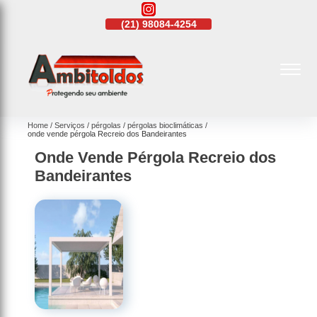
21)
4108-4242
(21)
98084-4254
(21)
4108-4242
Home
Serviços
pérgolas
pérgolas bioclimáticas
onde vende pérgola Recreio dos Bandeirantes
Onde Vende Pérgola Recreio dos
Bandeirantes