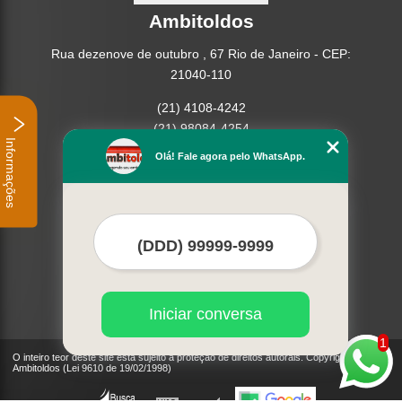
Ambitoldos
Rua dezenove de outubro , 67 Rio de Janeiro - CEP:
21040-110
(21) 4108-4242
(21) 98084-4254
Informações
Olá! Fale agora pelo WhatsApp.
Home
Empresa
Missão
Serviços
Contato
Mapa do site
Mais Serviços
Iniciar conversa
1
O inteiro teor deste site está sujeito à proteção de direitos autorais. Copyright©
Ambitoldos (Lei 9610 de 19/02/1998)