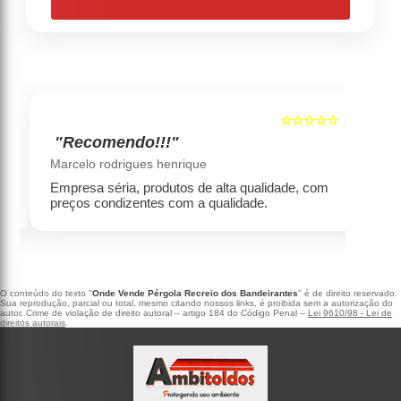
☆☆☆☆☆
5
5
"Recomendo!!!"
‹
›
Marcelo rodrigues henrique
Empresa séria, produtos de alta qualidade, com
preços condizentes com a qualidade.
O conteúdo do texto "
Onde Vende Pérgola Recreio dos Bandeirantes
" é de direito reservado.
Sua reprodução, parcial ou total, mesmo citando nossos links, é proibida sem a autorização do
autor. Crime de violação de direito autoral – artigo 184 do Código Penal –
Lei 9610/98 - Lei de
direitos autorais
.