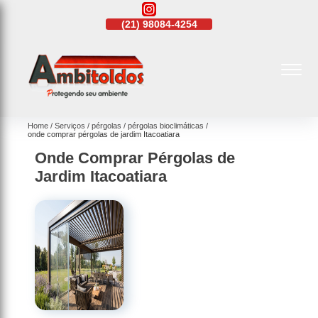
21)
4108-4242
(21)
98084-4254
(21)
4108-4242
Home
Serviços
pérgolas
pérgolas bioclimáticas
onde comprar pérgolas de jardim Itacoatiara
Onde Comprar Pérgolas de
Jardim Itacoatiara