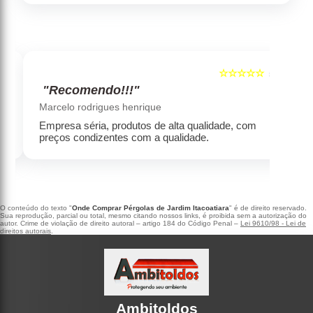
☆☆☆☆☆
5
5
"Recomendo!!!"
‹
›
Marcelo rodrigues henrique
Empresa séria, produtos de alta qualidade, com
preços condizentes com a qualidade.
O conteúdo do texto "
Onde Comprar Pérgolas de Jardim Itacoatiara
" é de direito reservado.
Sua reprodução, parcial ou total, mesmo citando nossos links, é proibida sem a autorização do
autor. Crime de violação de direito autoral – artigo 184 do Código Penal –
Lei 9610/98 - Lei de
direitos autorais
.
Ambitoldos