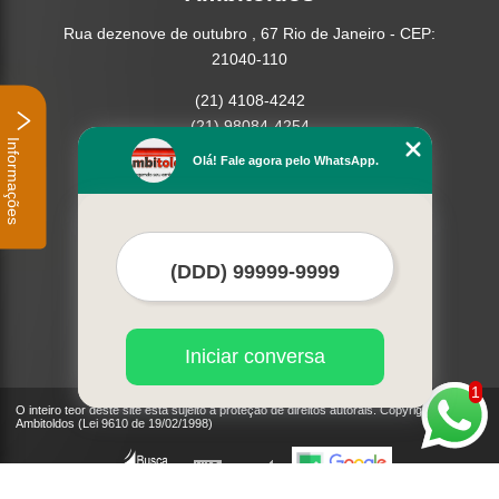
Rua dezenove de outubro , 67 Rio de Janeiro - CEP:
21040-110
(21) 4108-4242
(21) 98084-4254
Informações
Olá! Fale agora pelo WhatsApp.
Home
Empresa
Missão
Serviços
Contato
Mapa do site
Mais Serviços
Iniciar conversa
1
O inteiro teor deste site está sujeito à proteção de direitos autorais. Copyright©
Ambitoldos (Lei 9610 de 19/02/1998)