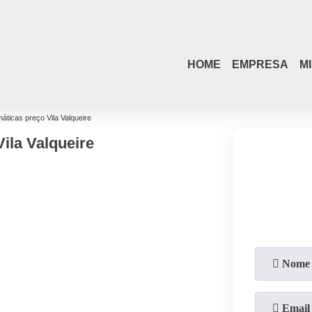
(21)
4108-4242
(21)
98084-4254
HOME
EMPRESA
M
máticas preço Vila Valqueire
ila Valqueire