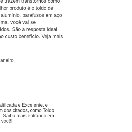
ue trazem transtornos como
hor produto é o toldo de
m alumínio, parafusos em aço
lima, você vai se
ldos. São a resposta ideal
 custo benefício. Veja mais
Janeiro
ificada e Excelente, e
m dos citados, como Toldo
ra. Saiba mais entrando em
 você!