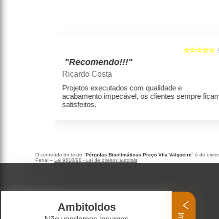
☆☆☆☆☆
☆☆☆☆☆
5
"Recomendo!!!"
Marcelo rodrigues henrique
e e
Empresa séria, produtos de alta qualidade,
s sempre ficam
com preços condizentes com a qualidade.
O conteúdo do texto "
Pérgolas Bioclimáticas Preço Vila Valqueire
" é de direi
Penal –
Lei 9610/98 - Lei de direitos autorais
.
Ambitoldos