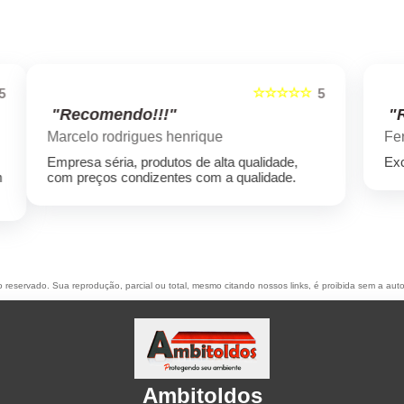
☆☆☆☆☆
5
5
"Recomendo!!!"
Fernando Zambelli
Excelente atendimento e bons profissionais
to reservado. Sua reprodução, parcial ou total, mesmo citando nossos links, é proibida sem a auto
Ambitoldos