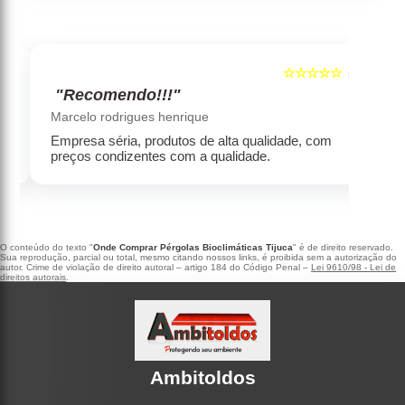
☆☆☆☆☆
5
5
"Recomendo!!!"
‹
›
Marcelo rodrigues henrique
Empresa séria, produtos de alta qualidade, com
preços condizentes com a qualidade.
O conteúdo do texto "
Onde Comprar Pérgolas Bioclimáticas Tijuca
" é de direito reservado.
Sua reprodução, parcial ou total, mesmo citando nossos links, é proibida sem a autorização do
autor. Crime de violação de direito autoral – artigo 184 do Código Penal –
Lei 9610/98 - Lei de
direitos autorais
.
Ambitoldos