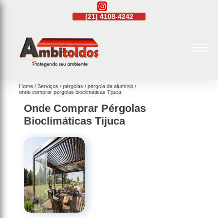
21)
98084-4254
(21)
4108-4242
(21)
98084-4254
Home
Serviços
pérgolas
pérgola de alumínio
onde comprar pérgolas bioclimáticas Tijuca
Onde Comprar Pérgolas
Bioclimáticas Tijuca