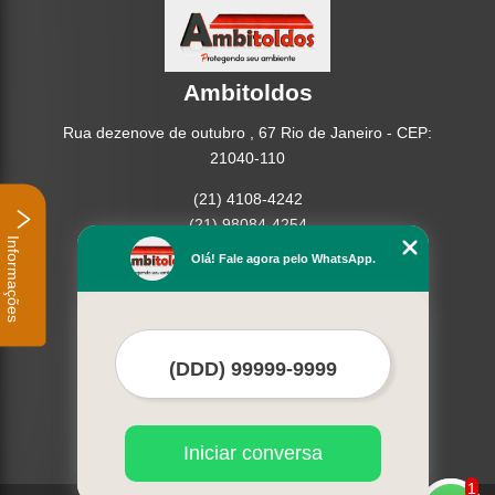
Ambitoldos
Rua dezenove de outubro , 67 Rio de Janeiro - CEP:
21040-110
(21) 4108-4242
(21) 98084-4254
Informações
Olá! Fale agora pelo WhatsApp.
Home
Empresa
Missão
Serviços
Contato
Mapa do site
Mais Serviços
Iniciar conversa
1