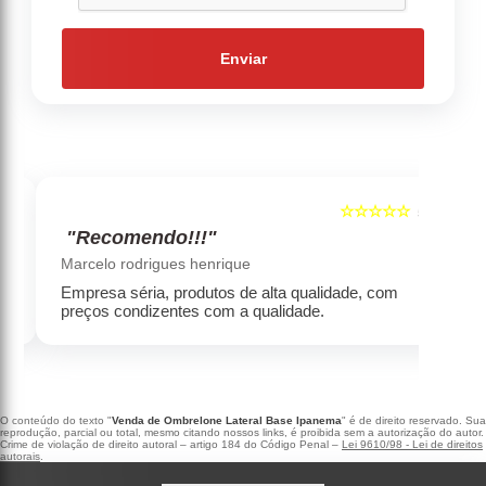
Enviar
☆☆☆☆☆
5
5
"Recomendo!!!"
‹
›
Marcelo rodrigues henrique
Empresa séria, produtos de alta qualidade, com
preços condizentes com a qualidade.
O conteúdo do texto "
Venda de Ombrelone Lateral Base Ipanema
" é de direito reservado. Sua
reprodução, parcial ou total, mesmo citando nossos links, é proibida sem a autorização do autor.
Crime de violação de direito autoral – artigo 184 do Código Penal –
Lei 9610/98 - Lei de direitos
autorais
.