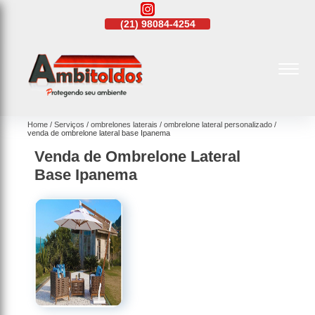
21)
4108-4242
(21)
98084-4254
(21)
4108-4242
Home
Serviços
ombrelones laterais
ombrelone lateral personalizado
venda de ombrelone lateral base Ipanema
Venda de Ombrelone Lateral
Base Ipanema