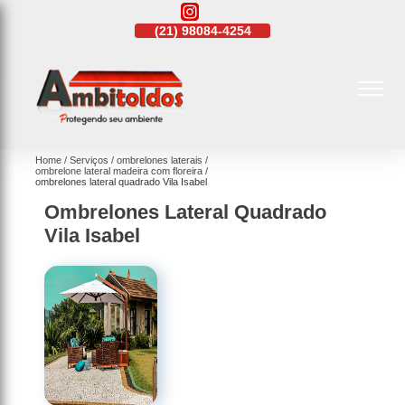
21)
4108-4242
(21)
98084-4254
(21)
4108-4242
Home
Serviços
ombrelones laterais
ombrelone lateral madeira com floreira
ombrelones lateral quadrado Vila Isabel
Ombrelones Lateral Quadrado
Vila Isabel