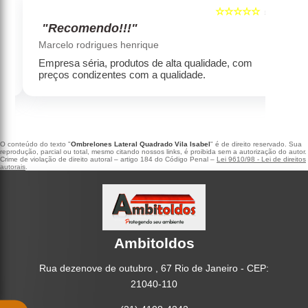
☆☆☆☆☆
5
5
"Recomendo!!!"
‹
›
Marcelo rodrigues henrique
Empresa séria, produtos de alta qualidade, com
preços condizentes com a qualidade.
O conteúdo do texto "
Ombrelones Lateral Quadrado Vila Isabel
" é de direito reservado. Sua
reprodução, parcial ou total, mesmo citando nossos links, é proibida sem a autorização do autor.
Crime de violação de direito autoral – artigo 184 do Código Penal –
Lei 9610/98 - Lei de direitos
autorais
.
Ambitoldos
Rua dezenove de outubro , 67 Rio de Janeiro - CEP:
21040-110