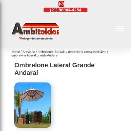
21)
4108-4242
(21)
98084-4254
(21)
4108-4242
Home
Serviços
ombrelones laterais
ombrelone lateral inclinável
ombrelone lateral grande Andaraí
Ombrelone Lateral Grande
Andaraí