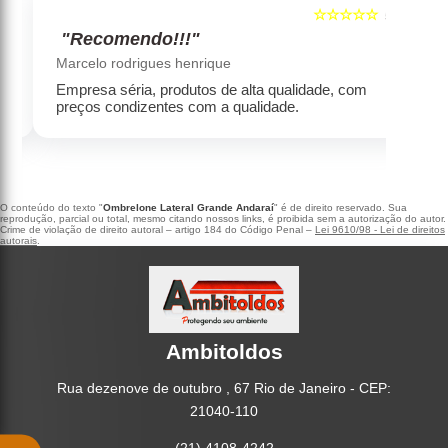
☆☆☆☆☆
5
5
"Recomendo!!!"
‹
›
Marcelo rodrigues henrique
Empresa séria, produtos de alta qualidade, com
preços condizentes com a qualidade.
O conteúdo do texto "
Ombrelone Lateral Grande Andaraí
" é de direito reservado. Sua
reprodução, parcial ou total, mesmo citando nossos links, é proibida sem a autorização do autor.
Crime de violação de direito autoral – artigo 184 do Código Penal –
Lei 9610/98 - Lei de direitos
autorais
.
Ambitoldos
Rua dezenove de outubro , 67 Rio de Janeiro - CEP:
21040-110
(21) 4108-4242