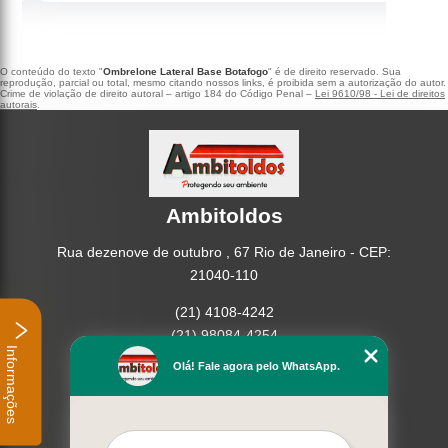
O conteúdo do texto "
Ombrelone Lateral Base Botafogo
" é de direito reservado. Sua
reprodução, parcial ou total, mesmo citando nossos links, é proibida sem a autorização do autor.
Crime de violação de direito autoral – artigo 184 do Código Penal –
Lei 9610/98 - Lei de direitos
autorais
.
Ambitoldos
Rua dezenove de outubro , 67 Rio de Janeiro - CEP:
21040-110
(21) 4108-4242
(21) 98084-4254
Informações
Olá! Fale agora pelo WhatsApp.
Home
Empresa
Missão
Serviços