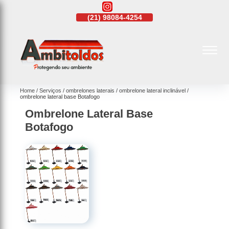
21)
4108-4242
(21)
98084-4254
(21)
4108-4242
Home
Serviços
ombrelones laterais
ombrelone lateral inclinável
ombrelone lateral base Botafogo
Ombrelone Lateral Base
Botafogo