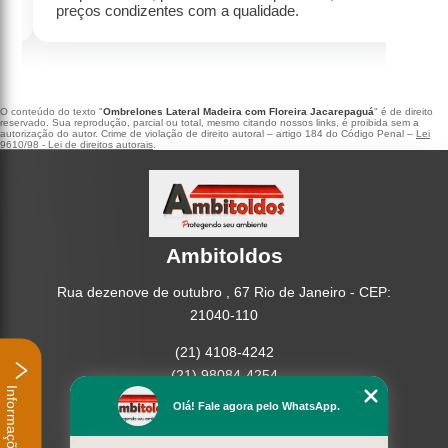
preços condizentes com a qualidade.
O conteúdo do texto "
Ombrelones Lateral Madeira com Floreira Jacarepaguá
" é de direito
reservado. Sua reprodução, parcial ou total, mesmo citando nossos links, é proibida sem a
autorização do autor. Crime de violação de direito autoral – artigo 184 do Código Penal –
Lei
9610/98 - Lei de direitos autorais
.
Ambitoldos
Rua dezenove de outubro , 67 Rio de Janeiro - CEP:
21040-110
(21) 4108-4242
(21) 98084-4254
Informações
Olá! Fale agora pelo WhatsApp.
Home
Empresa