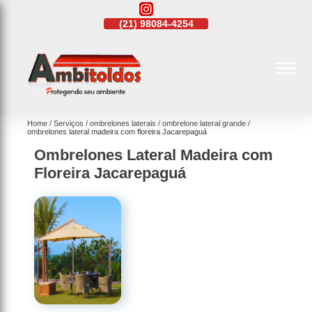
21)
4108-4242
(21)
98084-4254
(21)
4108-4242
Home
Serviços
ombrelones laterais
ombrelone lateral grande
ombrelones lateral madeira com floreira Jacarepaguá
Ombrelones Lateral Madeira com
Floreira Jacarepaguá