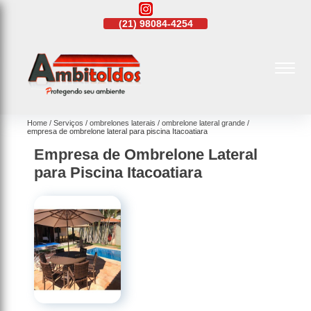
21)
4108-4242
(21)
98084-4254
(21)
4108-4242
Home
Serviços
ombrelones laterais
ombrelone lateral grande
empresa de ombrelone lateral para piscina Itacoatiara
Empresa de Ombrelone Lateral
para Piscina Itacoatiara