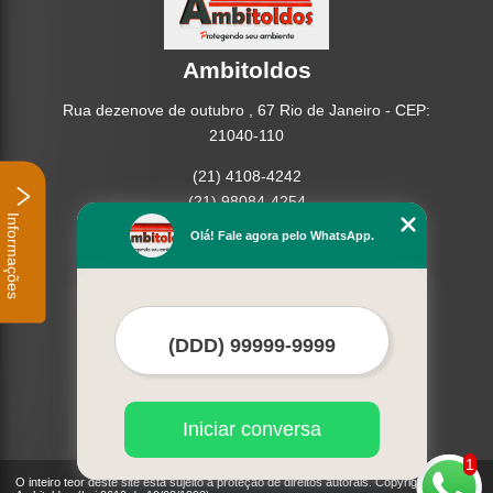
Ambitoldos
Rua dezenove de outubro , 67 Rio de Janeiro - CEP:
21040-110
(21) 4108-4242
(21) 98084-4254
Informações
Olá! Fale agora pelo WhatsApp.
Home
Empresa
Missão
Serviços
Contato
Mapa do site
Mais Serviços
Iniciar conversa
1
O inteiro teor deste site está sujeito à proteção de direitos autorais. Copyright©