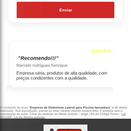
Enviar
☆☆☆☆☆
5
5
"Recomendo!!!"
‹
›
Marcelo rodrigues henrique
Empresa séria, produtos de alta qualidade, com
preços condizentes com a qualidade.
O conteúdo do texto "
Empresa de Ombrelone Lateral para Piscina Itacoatiara
" é de direito
reservado. Sua reprodução, parcial ou total, mesmo citando nossos links, é proibida sem a
autorização do autor. Crime de violação de direito autoral – artigo 184 do Código Penal –
Lei
9610/98 - Lei de direitos autorais
.