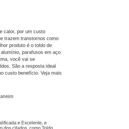
e calor, por um custo
ue trazem transtornos como
hor produto é o toldo de
m alumínio, parafusos em aço
lima, você vai se
ldos. São a resposta ideal
 custo benefício. Veja mais
Janeiro
ificada e Excelente, e
m dos citados, como Toldo