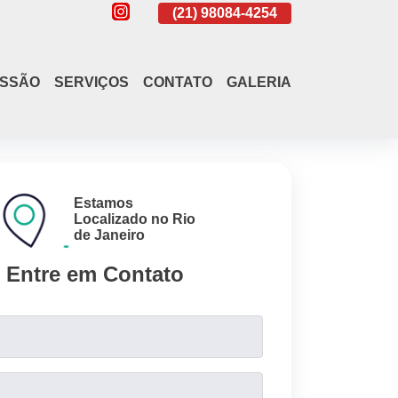
(21)
4108-4242
(21)
98084-4254
(21)
4108-4
ISSÃO
SERVIÇOS
CONTATO
GALERIA
Estamos
Localizado no Rio
de Janeiro
Entre em Contato