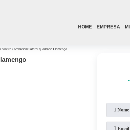
HOME
EMPRESA
M
 floreira
ombrelone lateral quadrado Flamengo
Flamengo