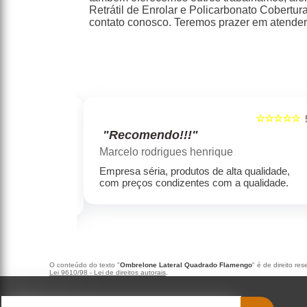
Retrátil de Enrolar e Policarbonato Cobertu
contato conosco. Teremos prazer em atender
☆☆☆☆☆
☆☆☆☆☆
5
"Recomendo!!!"
Marcelo rodrigues henrique
e e
Empresa séria, produtos de alta qualidade,
s sempre ficam
com preços condizentes com a qualidade.
O conteúdo do texto "
Ombrelone Lateral Quadrado Flamengo
" é de direito re
Lei 9610/98 - Lei de direitos autorais
.