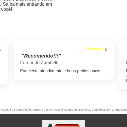
ra. Saiba mais entrando em
 você!
☆☆☆☆☆
5
5
"Recomendo!!!"
Fernando Zambelli
Excelente atendimento e bons profissionais
servado. Sua reprodução, parcial ou total, mesmo citando nossos links, é proibida sem a autorizaç