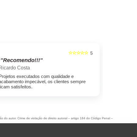
☆☆☆☆☆
5
"Recomendo!!!"
"Recome
Ricardo Costa
Marcelo ro
Projetos executados com qualidade e
Empresa sér
acabamento impecável, os clientes sempre
preços cond
ficam satisfeitos.
ão do autor. Crime de violação de direito autoral – artigo 184 do Código Penal –