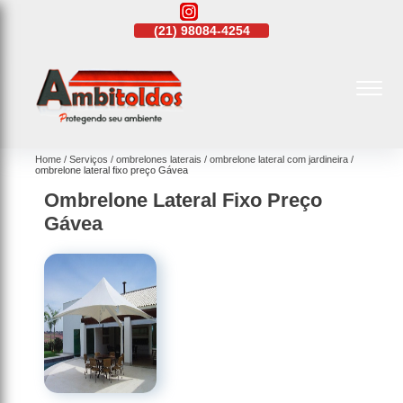
21)
4108-4242
(21)
98084-4254
(21)
4108-4242
Home
Serviços
ombrelones laterais
ombrelone lateral com jardineira
ombrelone lateral fixo preço Gávea
Ombrelone Lateral Fixo Preço
Gávea