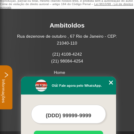
reprodução, parcial ou total, mesmo citando nossos links, é proibida sem a autorização do autor.
Crime de violação de direito autoral – artigo 184 do Código Penal –
Lei 9610/98 - Lei de direitos
autorais
.
Ambitoldos
Rua dezenove de outubro , 67 Rio de Janeiro - CEP:
21040-110
(21) 4108-4242
(21) 98084-4254
Home
Empresa
Informações
Missão
Olá! Fale agora pelo WhatsApp.
Serviços
Contato
Mapa do site
Mais Serviços