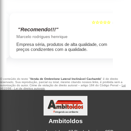
☆☆☆☆☆
5
5
"Recomendo!!!"
‹
›
Marcelo rodrigues henrique
Empresa séria, produtos de alta qualidade, com
preços condizentes com a qualidade.
O conteúdo do texto "
Venda de Ombrelone Lateral Inclinável Cachambi
" é de direito
reservado. Sua reprodução, parcial ou total, mesmo citando nossos links, é proibida sem a
autorização do autor. Crime de violação de direito autoral – artigo 184 do Código Penal –
Lei
9610/98 - Lei de direitos autorais
.
Ambitoldos