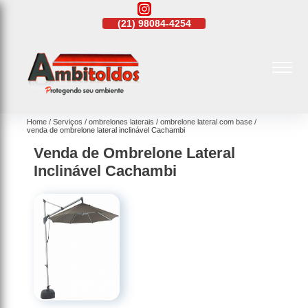
21)
4108-4242
(21)
98084-4254
(21)
4108-4242
Home
Serviços
ombrelones laterais
ombrelone lateral com base
venda de ombrelone lateral inclinável Cachambi
Venda de Ombrelone Lateral
Inclinável Cachambi