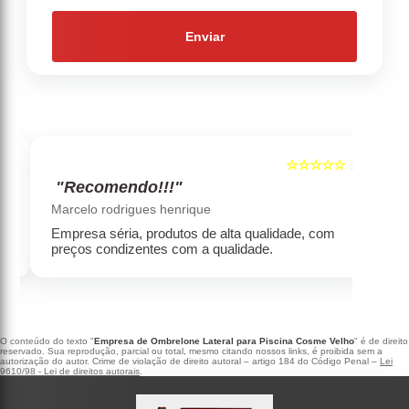
Enviar
☆☆☆☆☆
5
5
"Recomendo!!!"
‹
›
Marcelo rodrigues henrique
Empresa séria, produtos de alta qualidade, com
preços condizentes com a qualidade.
O conteúdo do texto "
Empresa de Ombrelone Lateral para Piscina Cosme Velho
" é de direito
reservado. Sua reprodução, parcial ou total, mesmo citando nossos links, é proibida sem a
autorização do autor. Crime de violação de direito autoral – artigo 184 do Código Penal –
Lei
9610/98 - Lei de direitos autorais
.