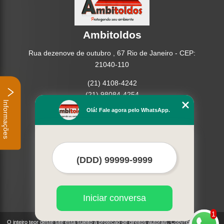
Ambitoldos
Rua dezenove de outubro , 67 Rio de Janeiro - CEP:
21040-110
(21) 4108-4242
(21) 98084-4254
Informações
Olá! Fale agora pelo WhatsApp.
Home
Empresa
Missão
Serviços
Contato
Mapa do site
Mais Serviços
Iniciar conversa
1
O inteiro teor deste site está sujeito à proteção de direitos autorais. Copyright©