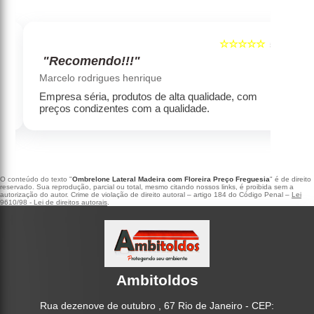
☆☆☆☆☆
5
5
"Recomendo!!!"
‹
›
Marcelo rodrigues henrique
Empresa séria, produtos de alta qualidade, com
preços condizentes com a qualidade.
O conteúdo do texto "
Ombrelone Lateral Madeira com Floreira Preço Freguesia
" é de direito
reservado. Sua reprodução, parcial ou total, mesmo citando nossos links, é proibida sem a
autorização do autor. Crime de violação de direito autoral – artigo 184 do Código Penal –
Lei
9610/98 - Lei de direitos autorais
.
Ambitoldos
Rua dezenove de outubro , 67 Rio de Janeiro - CEP: