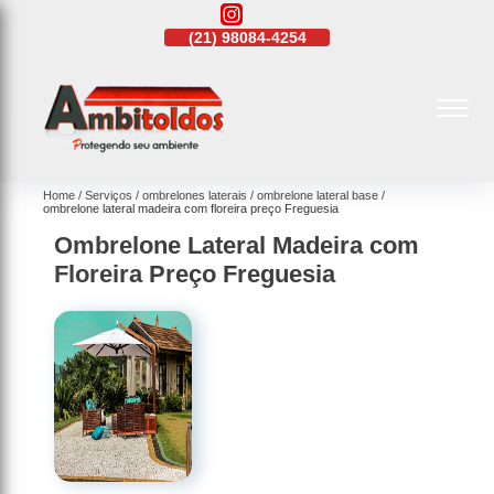
21)
4108-4242
(21)
98084-4254
(21)
4108-4242
Home
Serviços
ombrelones laterais
ombrelone lateral base
ombrelone lateral madeira com floreira preço Freguesia
Ombrelone Lateral Madeira com
Floreira Preço Freguesia