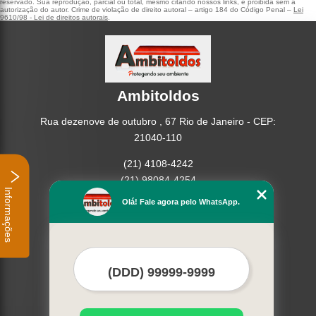
reservado. Sua reprodução, parcial ou total, mesmo citando nossos links, é proibida sem a
autorização do autor. Crime de violação de direito autoral – artigo 184 do Código Penal –
Lei
9610/98 - Lei de direitos autorais
.
Ambitoldos
Rua dezenove de outubro , 67 Rio de Janeiro - CEP:
21040-110
(21) 4108-4242
(21) 98084-4254
Informações
Olá! Fale agora pelo WhatsApp.
Home
Empresa
Missão
Serviços
Contato
Mapa do site
Mais Serviços