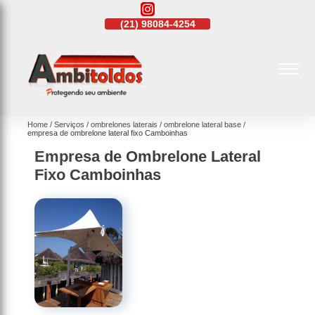
21)
4108-4242
(21)
98084-4254
(21)
4108-4242
Home
Serviços
ombrelones laterais
ombrelone lateral base
empresa de ombrelone lateral fixo Camboinhas
Empresa de Ombrelone Lateral
Fixo Camboinhas